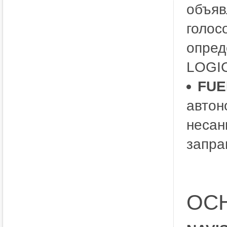
объяв
голос
опред
LOGIC
FUE
автон
несан
запра
ОС