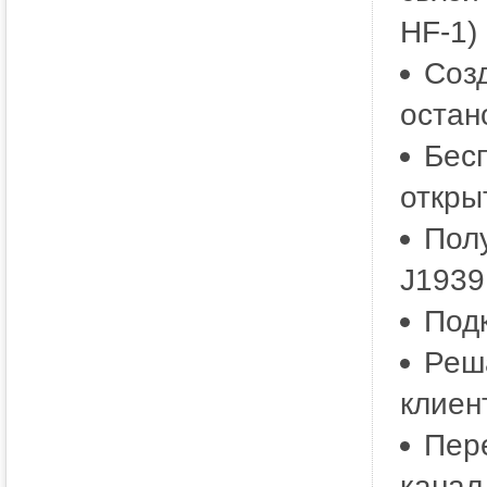
HF-1)
Соз
остан
Бес
откры
Пол
J1939
Под
Реш
клиен
Пер
канал