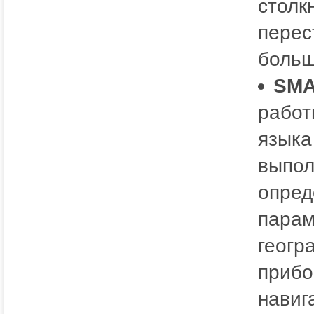
столк
перес
больш
SMA
работ
языка
выпол
опред
парам
геогр
прибо
навиг