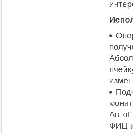
интер
Испол
Опе
получ
Абсол
ячейк
измен
Под
монит
АвтоГ
ФИЦ и