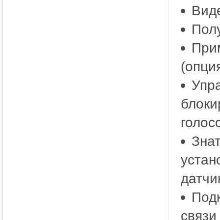
Вид
Пол
Прим
(опци
Упр
блоки
голос
Зна
устан
датчи
Под
связи