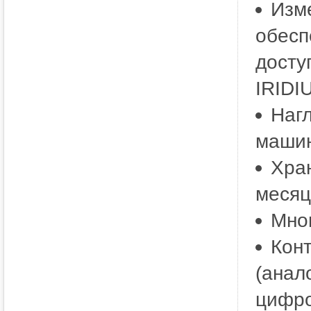
Изм
обесп
досту
IRIDI
Нагл
маши
Хра
месяц
Мног
Конт
(анал
цифро