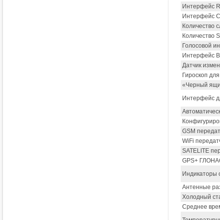
Интерфейс R
Интерфейс 
Количество с
Количество S
Голосовой ин
Интерфейс Bl
Датчик измен
Гироскоп для
«Черный ящик
Интерфейс дл
Автоматичес
Конфигуриро
GSM передат
WiFi передат
SATELITE пер
GPS+ ГЛОНА
Индикаторы 
Антенные ра
Холодный ста
Среднее врем