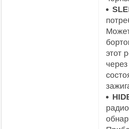
SLE
потре
Может
борто
этот 
через
состо
зажиг
HID
радио
обнар