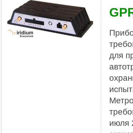
GP
Приб
требо
для п
автот
охран
испыт
Метро
требо
июля 