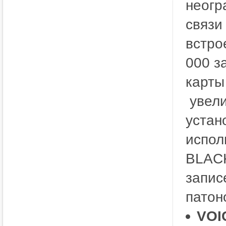
неогр
связи
встро
000 з
карты
увели
устан
испол
BLACK
запис
патон
VOI