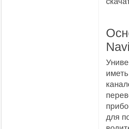
скача
Осн
Nav
Униве
иметь
канал
перев
прибо
для п
водит