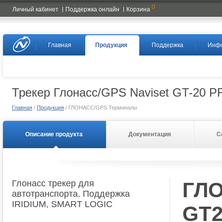
0
Личный кабинет
Поддержка онлайн
Корзина
Naviset
Главная
Продукция
Поддержка
Инф
Трекер Глонасс/GPS Naviset GT-20 P
Главная
/
Продукция
/ ГЛОНАСС/GPS Терминалы
Описание продукта
Документация
С
Глонасс трекер для
ГЛО
автотранспорта. Поддержка
IRIDIUM, SMART LOGIC
GT2