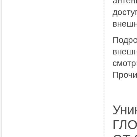
антен
досту
внешн
Подро
внешн
смотр
Прочи
Уни
ГЛО