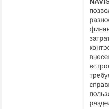
NAVIS
позво
разно
финан
затра
контр
внесе
встро
требу
справ
польз
разде