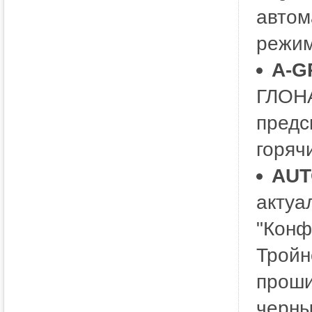
автом
режим
A-G
ГЛОНА
предс
горяч
AUT
актуа
"Конф
Тройн
проши
черны