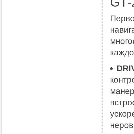
GT-
Перво
навиг
много
каждо
DRI
контр
манер
встро
ускор
неров