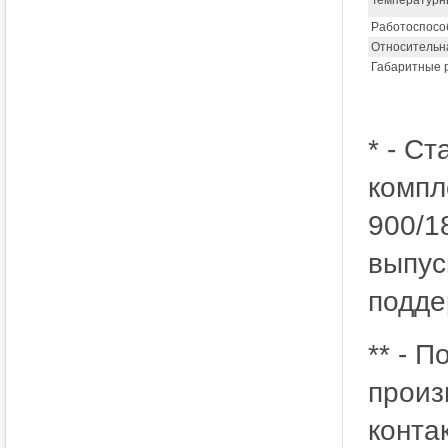
Температурны
Работоспособ
Относительна
Габаритные 
* - С
компл
900/1
выпус
подде
** - 
произ
конта