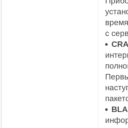
Прибо
устан
время
с сер
CRA
интер
полно
Первы
насту
пакет
BLA
инфор